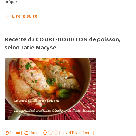
prépare…
Lire la suite
Recette du COURT-BOUILLON de poisson,
selon Tatie Maryse
15min
5min
env. 411 kcal/pers