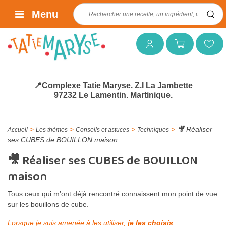
Rechercher :
Menu
Mon compte
Mon panier
Mes favoris
📍Complexe Tatie Maryse. Z.I La Jambette
97232 Le Lamentin. Martinique.
>
>
>
>
🎥 Réaliser
Accueil
Les thèmes
Conseils et astuces
Techniques
ses CUBES de BOUILLON maison
🎥 Réaliser ses CUBES de BOUILLON
maison
Tous ceux qui m’ont déjà rencontré connaissent mon point de vue
sur les bouillons de cube.
Lorsque je suis amenée à les utiliser,
je les choisis