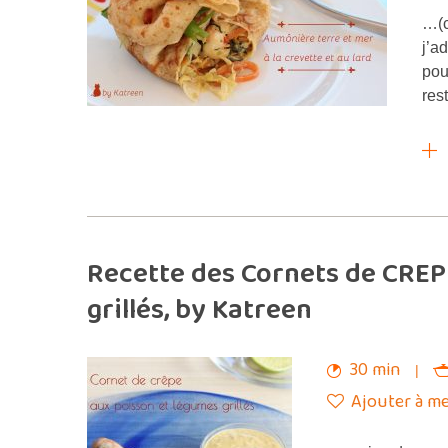
…(c
j’a
pou
res
Recette des Cornets de CRE
grillés, by Katreen
30 min
Ajouter à me