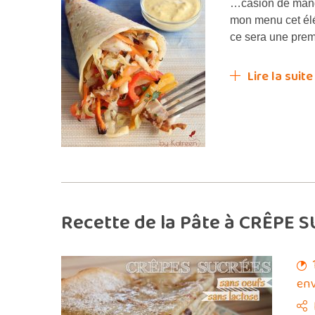
…casion de mang
mon menu cet élé
ce sera une premi
Lire la suite
Recette de la Pâte à CRÊPE 
env