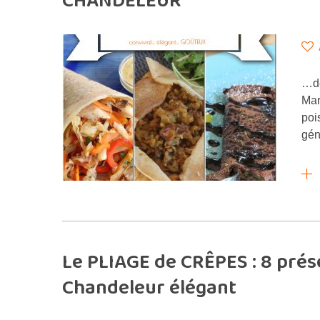
CHANDELEUR
…de
Mar
poi
gén
Le PLIAGE de CRÊPES : 8 pré
Chandeleur élégant