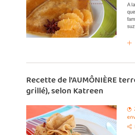
A l
que
fam
suz
Recette de l’AUMÔNIÈRE terre
grillé), selon Katreen
env