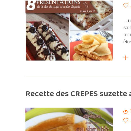
…un
sal
rec
êtr
Recette des CREPES suzette 