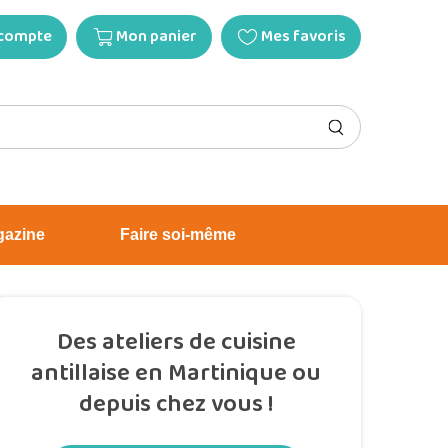
compte
Mon panier
Mes favoris
gazine
Faire soi-même
Des ateliers de cuisine
antillaise en Martinique ou
depuis chez vous !