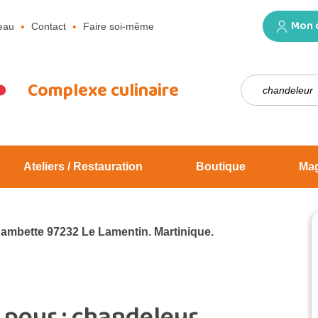
Mon 
eau
Contact
Faire soi-même
Rechercher :
Complexe culinaire
Ateliers / Restauration
Boutique
Ma
Jambette 97232 Le Lamentin. Martinique.
 pour :
chandeleur