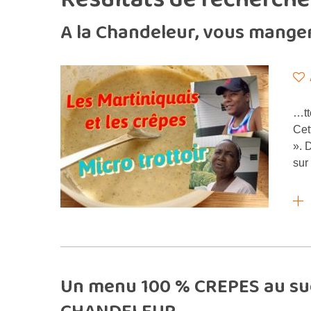
A la Chandeleur, vous mange
…tt
Cet
». 
sur
Un menu 100 % CREPES au suc