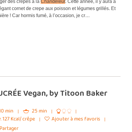
er des crêpes à la
Chandeleur
. Cette année, il y aura à
gant cornet de crepe aux poisson et légumes grillés. Et
ère ! Car hormis fumé, à l’occasion, je cr…
SUCRÉE Vegan, by Titoon Baker
10 min
25 min
. 127 Kcal/ crêpe
Ajouter à mes favoris
Partager