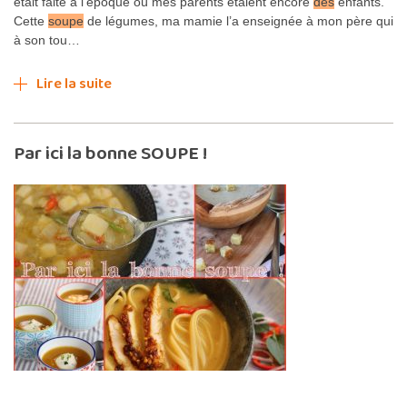
était faite à l’époque où mes parents étaient encore
des
enfants.
Cette
soupe
de légumes, ma mamie l’a enseignée à mon père qui
à son tou…
Lire la suite
Par ici la bonne SOUPE !