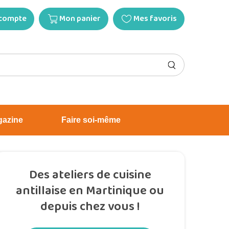
compte
Mon panier
Mes favoris
gazine
Faire soi-même
Des ateliers de cuisine
antillaise en Martinique ou
depuis chez vous !