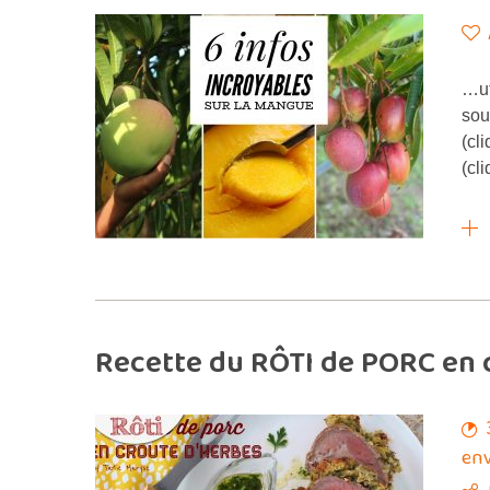
…ut
sou
(cl
(cl
Recette du RÔTI de PORC en 
env