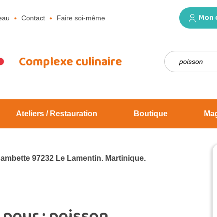
Mon 
eau
Contact
Faire soi-même
Rechercher :
Complexe culinaire
Ateliers / Restauration
Boutique
Ma
Jambette 97232 Le Lamentin. Martinique.
 pour :
poisson