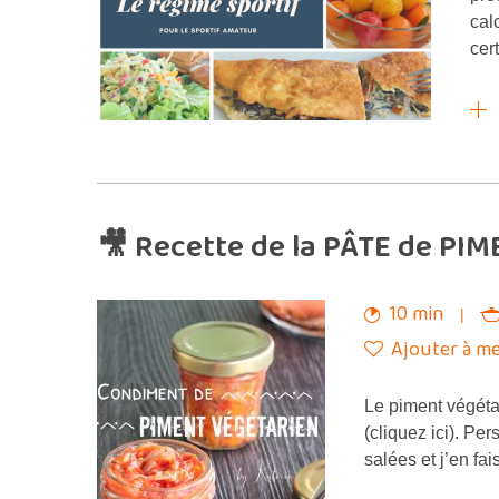
cal
cer
🎥 Recette de la PÂTE de PIM
10 min
Ajouter à me
Le piment végétar
(cliquez ici). Pe
salées et j’en fa