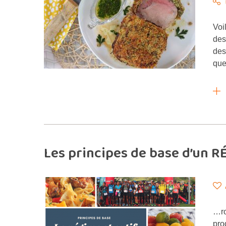
Voi
des
des
que
Les principes de base d’un 
…ro
pro