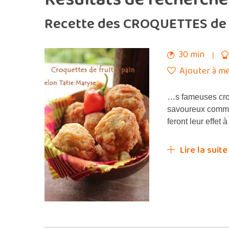
Recette des CROQUETTES de F
30 min
Ajouter à me
…s fameuses croq
savoureux comme 
feront leur effe
Lire la suite