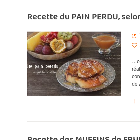
Recette du PAIN PERDU, selo
…on
réa
con
de 
Recette des MUFFINS de FRUI