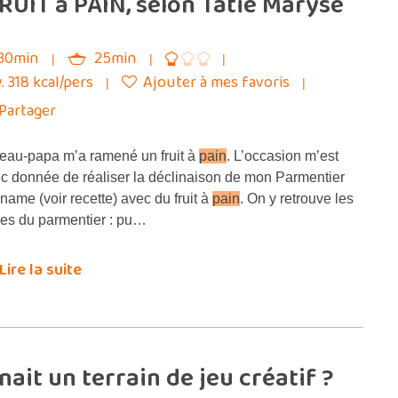
UIT à PAIN, selon Tatie Maryse
30min
25min
. 318 kcal/pers
Ajouter à mes favoris
Partager
au-papa m’a ramené un fruit à
pain
. L’occasion m’est
c donnée de réaliser la déclinaison de mon Parmentier
gname (voir recette) avec du fruit à
pain
. On y retrouve les
es du parmentier : pu…
Lire la suite
ait un terrain de jeu créatif ?