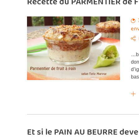
Recette du PARMENTIER de FR
env
…be
don
d’i
bas
Et si le PAIN AU BEURRE deven