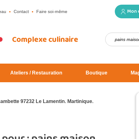
Mon 
eau
Contact
Faire soi-même
Rechercher :
Complexe culinaire
Ateliers / Restauration
Boutique
Ma
Jambette 97232 Le Lamentin. Martinique.
 pour :
pains maison