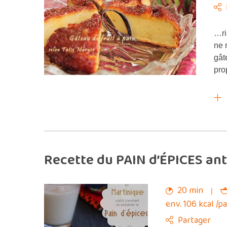
…ri
ne 
gât
pro
Recette du PAIN d’ÉPICES ant
20 min
env. 106 kcal /p
Partager