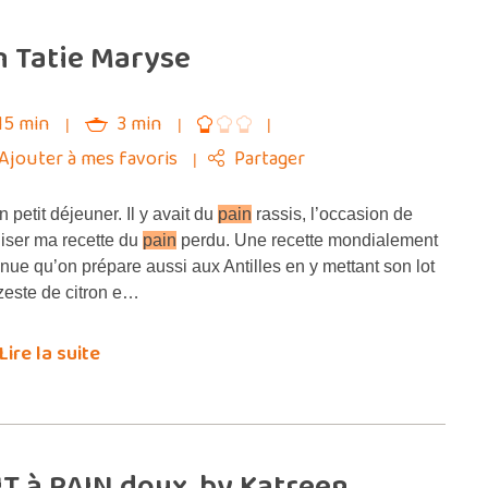
n Tatie Maryse
15 min
3 min
Ajouter à mes favoris
Partager
 petit déjeuner. Il y avait du
pain
rassis, l’occasion de
liser ma recette du
pain
perdu. Une recette mondialement
nue qu’on prépare aussi aux Antilles en y mettant son lot
zeste de citron e…
Lire la suite
T à PAIN doux, by Katreen