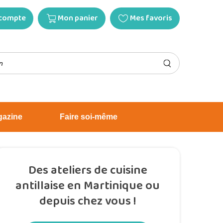
compte
Mon panier
Mes favoris
gazine
Faire soi-même
Des ateliers de cuisine
antillaise en Martinique ou
depuis chez vous !