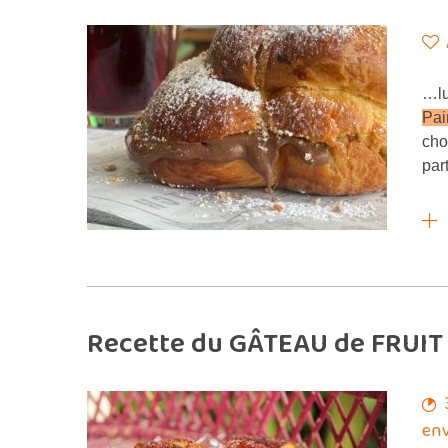
…lu
Pai
cho
par
Recette du GÂTEAU de FRUIT 
env