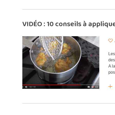
VIDÉO : 10 conseils à appliq
Les
des
A l
pos