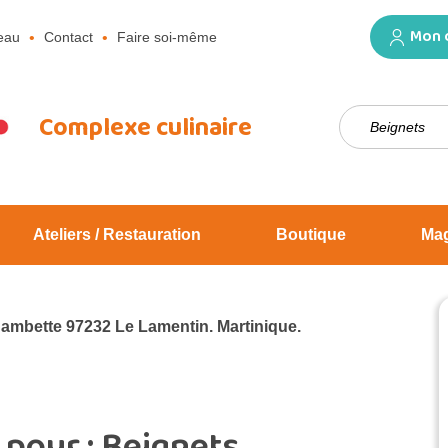
Mon 
eau
Contact
Faire soi-même
Rechercher :
Complexe culinaire
Ateliers / Restauration
Boutique
Ma
Jambette 97232 Le Lamentin. Martinique.
 pour :
Beignets