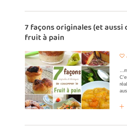
7 façons originales (et auss
fruit à pain
…mû
C’e
réa
aus