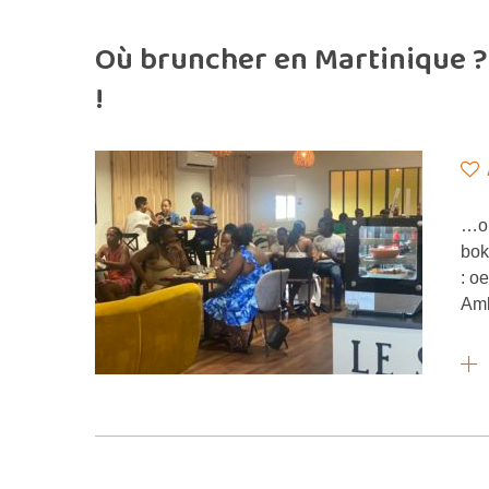
Où bruncher en Martinique ?
!
…or
bok
: o
Amb