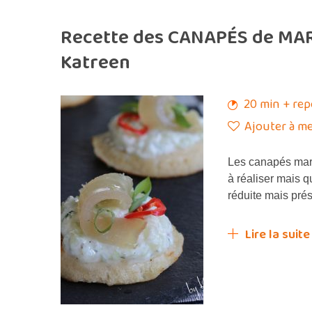
Recette des CANAPÉS de MAR
Katreen
20 min + rep
Ajouter à me
Les canapés marl
à réaliser mais qu
réduite mais pré
Lire la suite