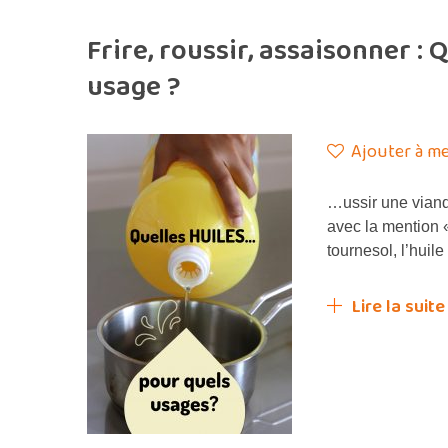
Frire, roussir, assaisonner : 
usage ?
Ajouter à me
…ussir une viande
avec la mention «
tournesol, l’hui
Lire la suite