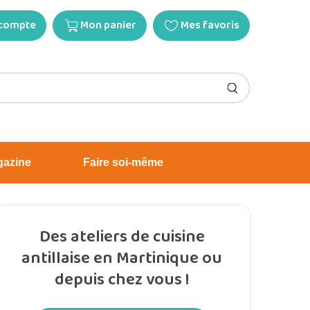
compte
Mon panier
Mes favoris
gazine
Faire soi-même
Des ateliers de cuisine
antillaise en Martinique ou
depuis chez vous !