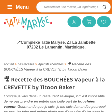
Rechercher :
Menu
Mon compte
Mon panier
Mes favoris
📍Complexe Tatie Maryse. Z.I La Jambette
97232 Le Lamentin. Martinique.
>
>
>
🎥 Recette des
Accueil
Les recettes
Apéritifs et entrées
BOUCHÉES Vapeur à la CREVETTE by Titoon Baker
🎥 Recette des BOUCHÉES Vapeur à la
CREVETTE by Titoon Baker
Lorsque je vais dans un restaurant asiatique, il m’est impossible
de ne pas prendre en entrée une belle part de
bouchées
vapeur
. Gourmande que je suis, je me suis demandée pourquoi
ne pas les faire moi-même plutôt que d’attendre d’aller dans le