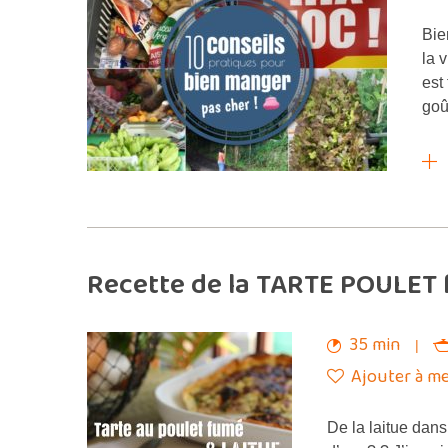
Bie
la 
est
goû
Recette de la TARTE POULET 
35 min
Ajouter à me
De la laitue dans