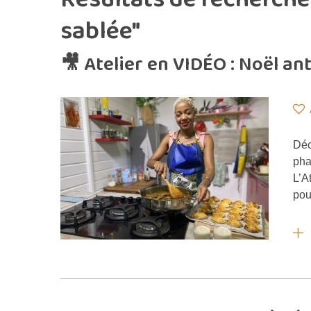
sablée"
🎥 Atelier en VIDÉO : Noël ant
Déc
pha
L’A
pou