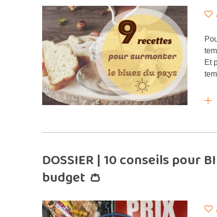
Pou
tem
Et 
tem
DOSSIER | 10 conseils pour B
budget 👛