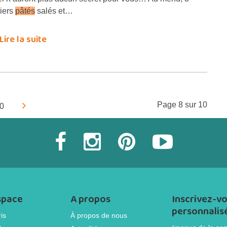
liers
pâtés
salés et…
Lire la suite
Page 8 sur 10
0
space
A propos
Inscrivez-vo
personnalis
is
À propos de nous