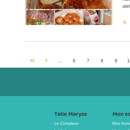
ate
…
6
7
8
9
1
Tatie Maryse
Mon e
Le Complexe
Mes favor