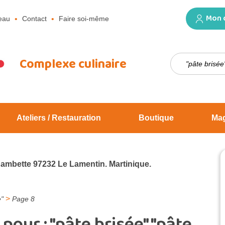
Mon 
eau
Contact
Faire soi-même
Rechercher :
Complexe culinaire
Ateliers / Restauration
Boutique
Ma
Jambette 97232 Le Lamentin. Martinique.
>
e"
Page 8
 pour :
"pâte brisée" "pâte