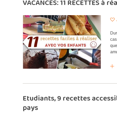
VACANCES: 11 RECETTES à réa
Dur
cas
que
amu
Etudiants, 9 recettes access
pays