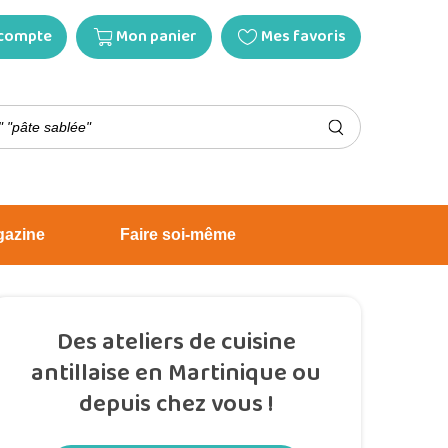
compte
Mon panier
Mes favoris
gazine
Faire soi-même
Des ateliers de cuisine
antillaise en Martinique ou
depuis chez vous !