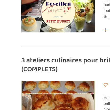
bud
tou
Sel
3 ateliers culinaires pour bri
(COMPLETS)
En 
bri
Noë