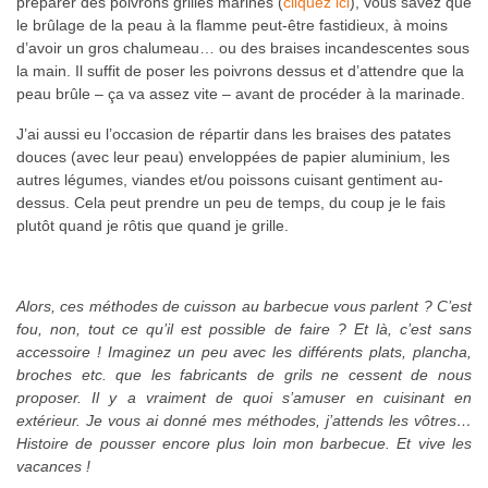
préparer des poivrons grillés marinés (
cliquez ici
), vous savez que
le brûlage de la peau à la flamme peut-être fastidieux, à moins
d’avoir un gros chalumeau… ou des braises incandescentes sous
la main. Il suffit de poser les poivrons dessus et d’attendre que la
peau brûle – ça va assez vite – avant de procéder à la marinade.
J’ai aussi eu l’occasion de répartir dans les braises des patates
douces (avec leur peau) enveloppées de papier aluminium, les
autres légumes, viandes et/ou poissons cuisant gentiment au-
dessus. Cela peut prendre un peu de temps, du coup je le fais
plutôt quand je rôtis que quand je grille.
Alors, ces méthodes de cuisson au barbecue vous parlent ? C’est
fou, non, tout ce qu’il est possible de faire ? Et là, c’est sans
accessoire ! Imaginez un peu avec les différents plats, plancha,
broches etc. que les fabricants de grils ne cessent de nous
proposer. Il y a vraiment de quoi s’amuser en cuisinant en
extérieur. Je vous ai donné mes méthodes, j’attends les vôtres…
Histoire de pousser encore plus loin mon barbecue. Et vive les
vacances !