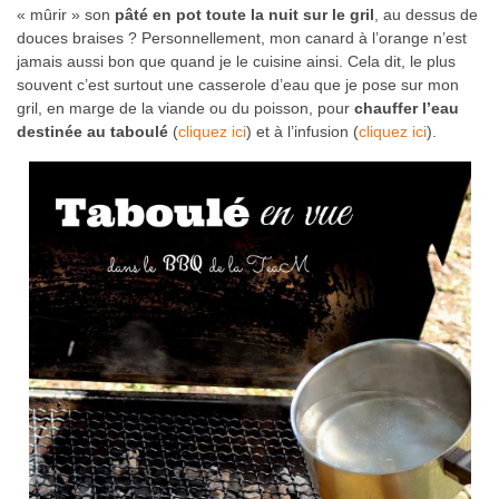
« mûrir » son
pâté en pot toute la nuit sur le gril
, au dessus de
douces braises ? Personnellement, mon canard à l’orange n’est
jamais aussi bon que quand je le cuisine ainsi. Cela dit, le plus
souvent c’est surtout une casserole d’eau que je pose sur mon
gril, en marge de la viande ou du poisson, pour
chauffer l’eau
destinée au taboulé
(
cliquez ici
) et à l’infusion (
cliquez ici
).