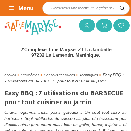
Rechercher :
Menu
Mon compte
Mon panier
Mes favoris
📍Complexe Tatie Maryse. Z.I La Jambette
97232 Le Lamentin. Martinique.
>
>
>
>
Easy BBQ :
Accueil
Les thèmes
Conseils et astuces
Techniques
7 utilisations du BARBECUE pour tout cuisiner au jardin
Easy BBQ : 7 utilisations du BARBECUE
pour tout cuisiner au jardin
Chairs, légumes, fruits, pains, gâteaux… On peut tout cuire au
barbecue. Sept méthodes de cuisson simples et nécessitant peu
d’accessoires permettent aussi bien de griller, fumer, mijoter… et
même cuire à la vapeur. Les connaissez-vous ? Faisons une