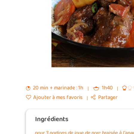
20 min + marinade : 1h
1h40
Ajouter à mes favoris
Partager
Ingrédients
pour 3 portions de joue de porc braisée à l'ana