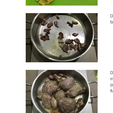
D
f
D
m
(
f