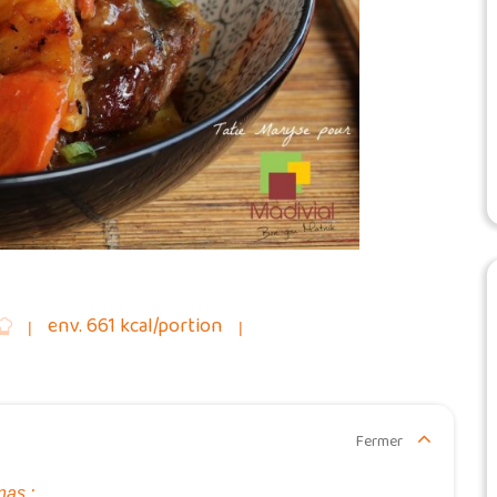
env. 661 kcal/portion
Fermer
nas :