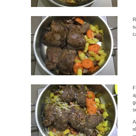
R
s
c
F
a
g
s
A
r