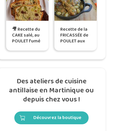
🎥 Recette du
Recette de la
CAKE salé, au
FRICASSÉE de
POULET fumé
POULET aux
et POIREAU, by
OIGNONS –
Katreen
Tatie Maryse
Des ateliers de cuisine
antillaise en Martinique ou
depuis chez vous !
Découvrez la boutique