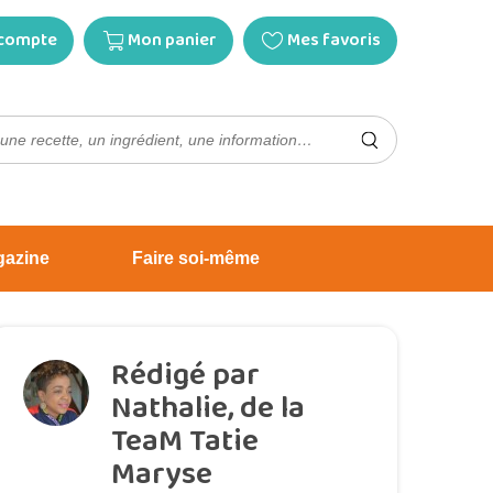
compte
Mon panier
Mes favoris
gazine
Faire soi-même
Rédigé par
Nathalie, de la
TeaM Tatie
Maryse