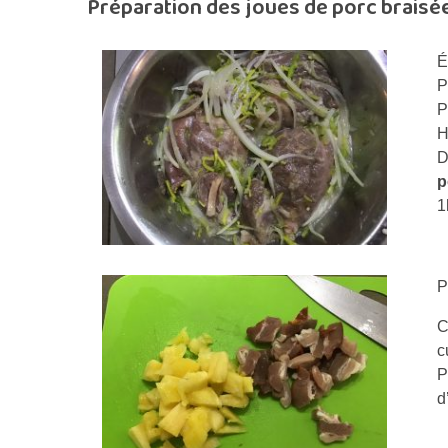
Préparation des joues de porc braisées
É
P
P
H
D
p
1
P
C
c
P
d