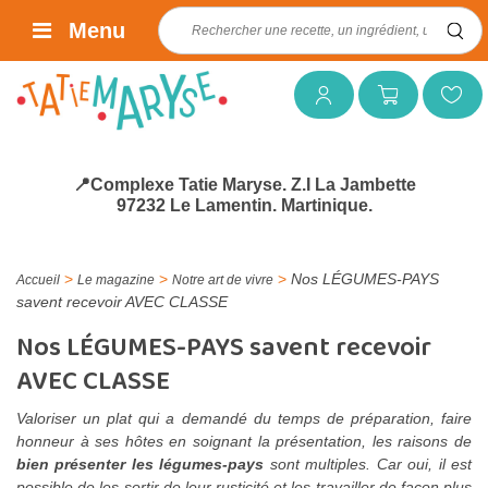
Rechercher :
Menu
Mon compte
Mon panier
Mes favoris
📍Complexe Tatie Maryse. Z.I La Jambette
97232 Le Lamentin. Martinique.
>
>
>
Nos LÉGUMES-PAYS
Accueil
Le magazine
Notre art de vivre
savent recevoir AVEC CLASSE
Nos LÉGUMES-PAYS savent recevoir
AVEC CLASSE
Valoriser un plat qui a demandé du temps de préparation, faire
honneur à ses hôtes en soignant la présentation, les raisons de
bien présenter les légumes-pays
sont multiples. Car oui, il est
possible de les sortir de leur rusticité et les travailler de façon plus