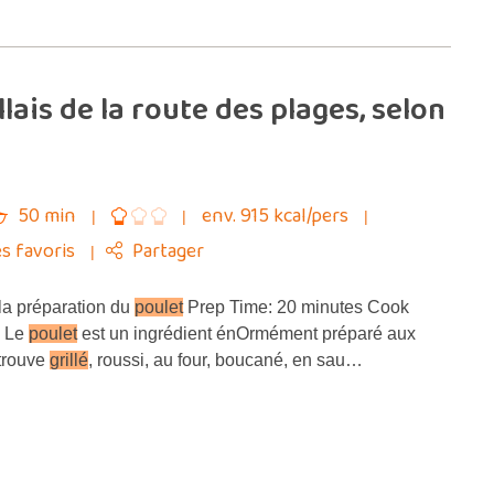
ais de la route des plages, selon
50 min
env. 915 kcal/pers
s favoris
Partager
la préparation du
poulet
Prep Time: 20 minutes Cook
s Le
poulet
est un ingrédient énOrmément préparé aux
etrouve
grillé
, roussi, au four, boucané, en sau…