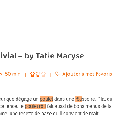
vial – by Tatie Maryse
50 min
Ajouter à mes favoris
deur que dégage un
poulet
dans une
rôti
ssoire. Plat du
ellence, le
poulet rôti
fait aussi de bons menus de la
e, une recette de base qu’il convient de maît…