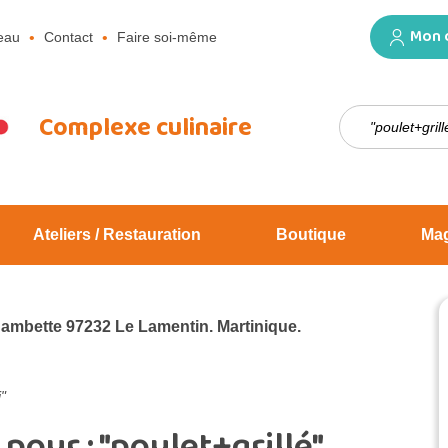
Mon 
eau
Contact
Faire soi-même
Rechercher :
Complexe culinaire
Ateliers / Restauration
Boutique
Ma
Jambette 97232 Le Lamentin. Martinique.
"
 pour :
"poulet+grillé"