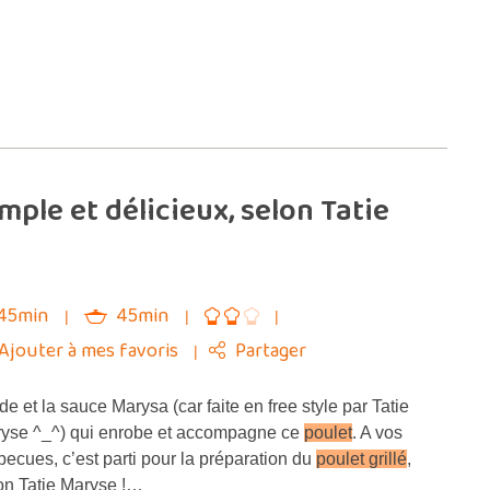
ple et délicieux, selon Tatie
45min
45min
Ajouter à mes favoris
Partager
e et la sauce Marysa (car faite en free style par Tatie
yse ^_^) qui enrobe et accompagne ce
poulet
. A vos
becues, c’est parti pour la préparation du
poulet grillé
,
on Tatie Maryse !…