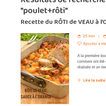
"poulet+rôti"
Recette du RÔTI de VEAU à l
25 min
Ajouter à me
A la première bo
convives ont été 
réalisée et un r
Lire la suite