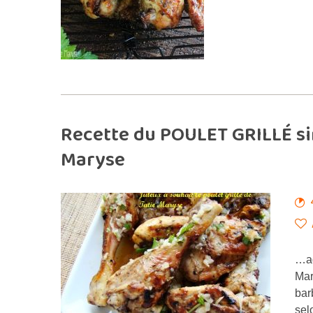
Recette du POULET GRILLÉ sim
Maryse
…ad
Mar
bar
sel