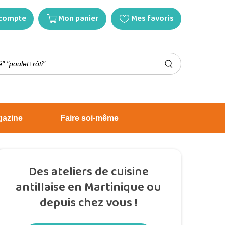
compte
Mon panier
Mes favoris
gazine
Faire soi-même
Des ateliers de cuisine
antillaise en Martinique ou
depuis chez vous !