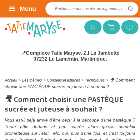
Rechercher :
Menu
Mon compte
Mon panier
Mes favoris
📍Complexe Tatie Maryse. Z.I La Jambette
97232 Le Lamentin. Martinique.
>
>
>
>
🎥 Comment
Accueil
Les thèmes
Conseils et astuces
Techniques
choisir une PASTÈQUE sucrée et juteuse à souhait ?
🎥 Comment choisir une PASTÈQUE
sucrée et juteuse à souhait ?
Vous est-il déjà arrivé d’être déçu à la découpe d’une pastèque ?
Toute pâle dedans et peu sucrée alors qu’elle semblait
prometteuse sur l’étal. Moi oui, plus d’une fois, et c’est toujours
super frustrant. Surtout quand il fait chaud et qu’on mise