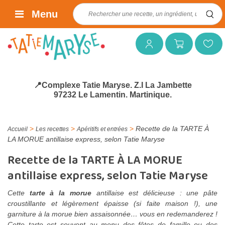
Rechercher :
Menu
Mon compte
Mon panier
Mes favoris
📍Complexe Tatie Maryse. Z.I La Jambette
97232 Le Lamentin. Martinique.
>
>
>
Recette de la TARTE À
Accueil
Les recettes
Apéritifs et entrées
LA MORUE antillaise express, selon Tatie Maryse
Recette de la TARTE À LA MORUE
antillaise express, selon Tatie Maryse
Cette
tarte à la morue
antillaise est délicieuse : une pâte
croustillante et légèrement épaisse (si faite maison !), une
garniture à la morue bien assaisonnée… vous en redemanderez !
Cette tarte est souvent au menu des fêtes de famille ou des