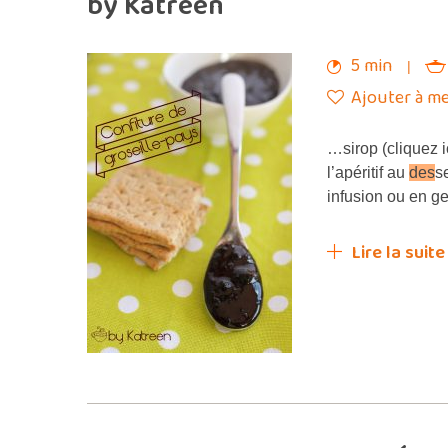
by Katreen
5 min
Ajouter à me
…sirop (cliquez i
l’apéritif au
des
s
infusion ou en ge
Lire la suite