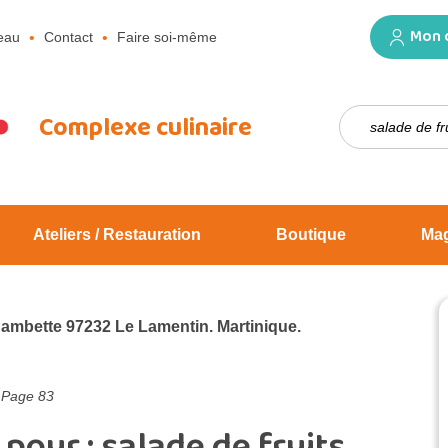
Mon 
eau
Contact
Faire soi-même
Rechercher :
Complexe culinaire
Ateliers / Restauration
Boutique
Ma
Jambette 97232 Le Lamentin. Martinique.
>
Page 83
 pour :
salade de fruits