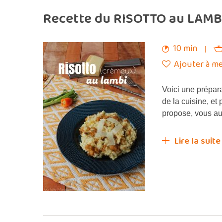
Recette du RISOTTO au LAMBI
10 min
Ajouter à me
Voici une prépara
de la cuisine, et
propose, vous au
Lire la suite