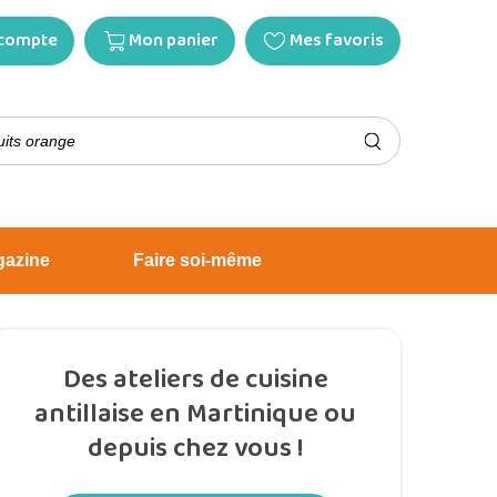
compte
Mon panier
Mes favoris
gazine
Faire soi-même
Des ateliers de cuisine
antillaise en Martinique ou
depuis chez vous !