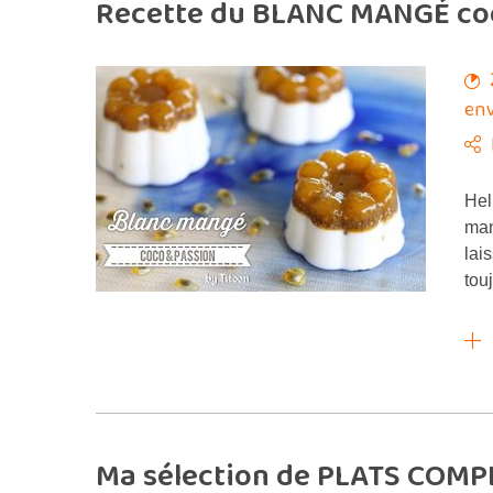
Recette du BLANC MANGÉ coco
env
Hel
man
lai
tou
Ma sélection de PLATS COMPL