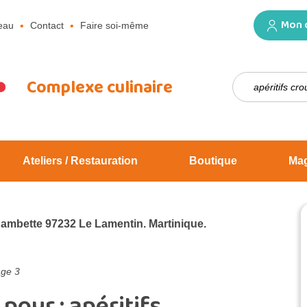
Mon 
eau
Contact
Faire soi-même
Rechercher :
Complexe culinaire
Ateliers / Restauration
Boutique
Ma
Jambette 97232 Le Lamentin. Martinique.
ge 3
 pour :
apéritifs