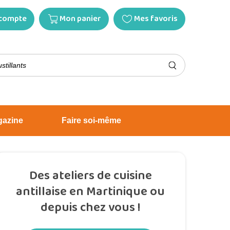
compte
Mon panier
Mes favoris
gazine
Faire soi-même
Des ateliers de cuisine
antillaise en Martinique ou
depuis chez vous !