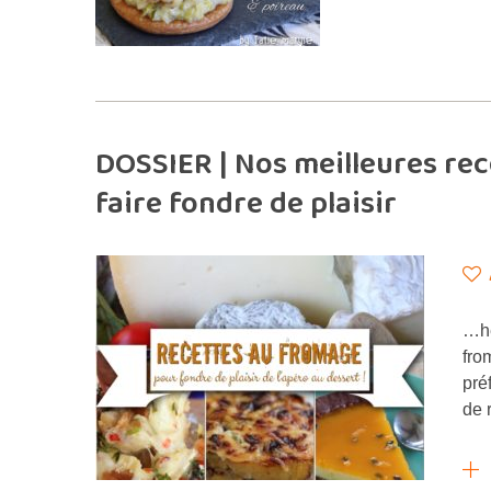
DOSSIER | Nos meilleures re
faire fondre de plaisir
…he
fro
pré
de 