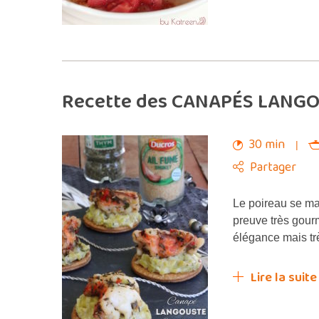
Recette des CANAPÉS LANGOU
30 min
Partager
Le poireau se mar
preuve très gour
élégance mais trè
Lire la suite