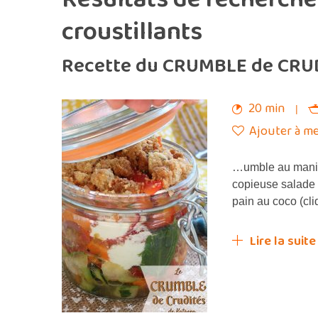
croustillants
Recette du CRUMBLE de CRUD
20 min
Ajouter à me
…umble au mani
copieuse salade 
pain au coco (cli
Lire la suite