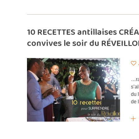
10 RECETTES antillaises CRÉ
convives le soir du RÉVEILL
…ra
s’a
du 
de 