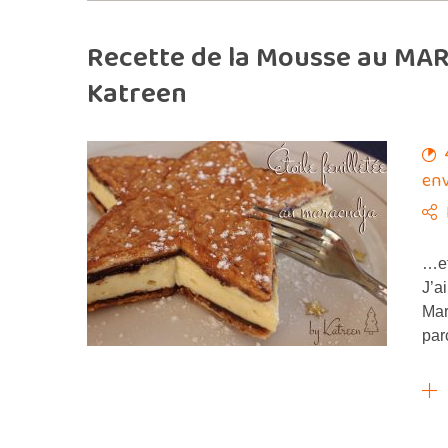
Recette de la Mousse au MA
Katreen
env
…et
J’a
Mar
par