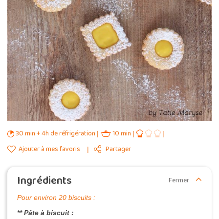
30 min + 4h de réfrigération
10 min
Ajouter à mes favoris
Partager
Ingrédients
Fermer
Pour environ 20 biscuits :
** Pâte à biscuit :