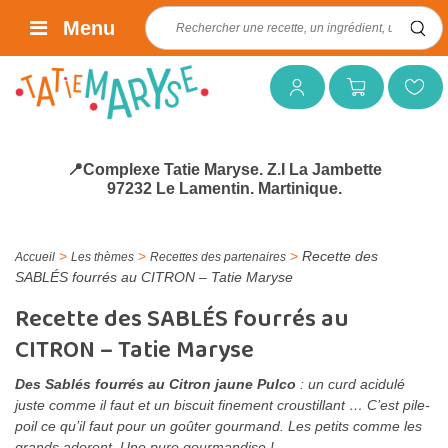
Rechercher :
Menu
Mon compte
Mon panier
Mes favoris
📍Complexe Tatie Maryse. Z.I La Jambette
97232 Le Lamentin. Martinique.
>
>
>
Recette des
Accueil
Les thèmes
Recettes des partenaires
SABLÉS fourrés au CITRON – Tatie Maryse
Recette des SABLÉS fourrés au
CITRON – Tatie Maryse
Des Sablés fourrés au C
itron jaune Pulco
: un curd acidulé
juste comme il faut et un biscuit finement croustillant … C’est pile-
poil ce qu’il faut pour un goûter gourmand. Les petits comme les
grands adorent. Une pure gourmandise !