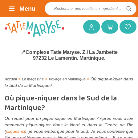
Rechercher :
Menu
Mon compte
Mon panier
Mes favoris
📍Complexe Tatie Maryse. Z.I La Jambette
97232 Le Lamentin. Martinique.
>
>
>
Où pique-niquer dans
Accueil
Le magazine
Voyage en Martinique
le Sud de la Martinique?
Où pique-niquer dans le Sud de la
Martinique?
On repart pour un pique-nique en Martinique ? Après vous avoir
emmenés pique-niquer dans le Nord et dans le Centre de l’île
(
cliquez ici
), je vous embarque pour le Sud. Je vous confesse que
j’ai une préférence pour le Nord, mais quand même… Il y a dans