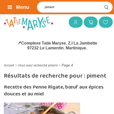
Rechercher :
Menu
Mon compte
Mon panier
Mes favoris
📍Complexe Tatie Maryse. Z.I La Jambette
97232 Le Lamentin. Martinique.
>
>
Page 4
Accueil
Vous avez recherché piment
Résultats de recherche pour :
piment
Recette des Penne Rigate, bœuf aux épices
douces et au miel