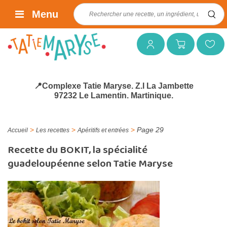
Rechercher :
Menu
Mon compte
Mon panier
Mes favoris
📍Complexe Tatie Maryse. Z.I La Jambette
97232 Le Lamentin. Martinique.
>
>
>
Page 29
Accueil
Les recettes
Apéritifs et entrées
Recette du BOKIT, la spécialité
guadeloupéenne selon Tatie Maryse