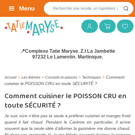
Rechercher :
Menu
Mon compte
Mon panier
Mes favoris
📍Complexe Tatie Maryse. Z.I La Jambette
97232 Le Lamentin. Martinique.
>
>
>
>
Comment
Accueil
Les thèmes
Conseils et astuces
Techniques
cuisiner le POISSON CRU en toute SÉCURITÉ ?
Comment cuisiner le POISSON CRU en
toute SÉCURITÉ ?
Je suis sûre n’être pas la seule à préférer cuisiner et manger froid
quand il fait chaud. Pendant le Carême en particulier, il arrive
souvent que la seule idée d’allumer la gazinière me donne chaud.
Et dans ces moments-là, je me félicite souvent d’aimer le poisson