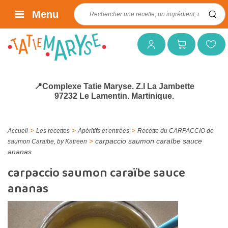
Rechercher :
Menu
Mon compte
Mon panier
Mes favoris
📍Complexe Tatie Maryse. Z.I La Jambette
97232 Le Lamentin. Martinique.
>
>
>
Accueil
Les recettes
Apéritifs et entrées
Recette du CARPACCIO de
>
carpaccio saumon caraïbe sauce
saumon Caraïbe, by Katreen
ananas
carpaccio saumon caraïbe sauce
ananas