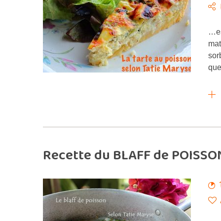
…es
mat
sor
que
Recette du BLAFF de POISSON 