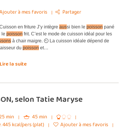
Ajouter à mes favoris
Partager
uisson en friture J’y intègre
aus
si bien le
poisson
pané
 le
poisson
frit. C’est le mode de cuisson idéal pour les
ssons
à chair maigre. ⏲ La cuisson idéale dépend de
paisseur du
poisson
et…
Lire la suite
SON, selon Tatie Maryse
25 min
45 min
. 445 kcal/pers (plat)
Ajouter à mes favoris