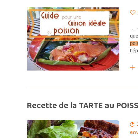
… C
que
poi
l’é
Recette de la TARTE au POIS
env