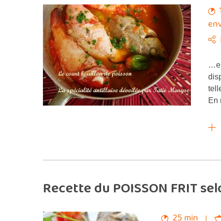
env
…e 
dis
tel
En 
Recette du POISSON FRIT sel
25 min