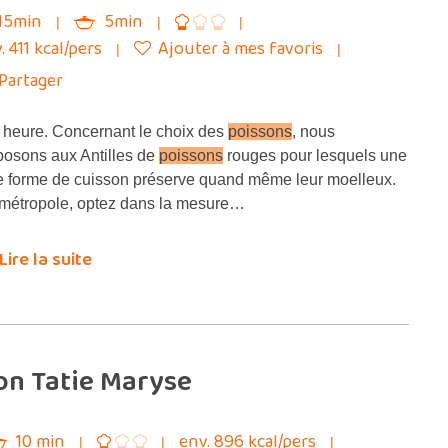
15min
5min
. 411 kcal/pers
Ajouter à mes favoris
Partager
heure. Concernant le choix des
poissons
, nous
posons aux Antilles de
poissons
rouges pour lesquels une
le forme de cuisson préserve quand même leur moelleux.
métropole, optez dans la mesure…
Lire la suite
on Tatie Maryse
10 min
env. 896 kcal/pers