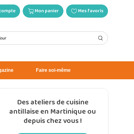
compte
Mon panier
Mes favoris
gazine
Faire soi-même
Des ateliers de cuisine
antillaise en Martinique ou
depuis chez vous !