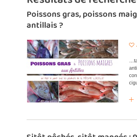
Poissons gras, poissons maigr
antillais ?
…ta
ant
con
cig