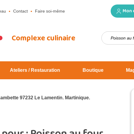
Mon 
eau
Contact
Faire soi-même
Rechercher :
Complexe culinaire
Ateliers / Restauration
Boutique
Ma
Jambette 97232 Le Lamentin. Martinique.
 pour :
Poisson au four