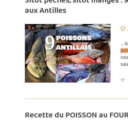
Sitôt pêchés, sitôt mangés
aux Antilles
…to
poi
cou
sau
Recette du POISSON au FOUR