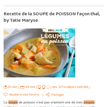
Recette de la SOUPE de POISSON façon thaï,
by Tatie Maryse
20 min
45 min
env. 321 kcal/pers (entrée)
Ajouter à mes favoris
Partager
La
soupe
de poisson n’est pas vraiment une de mes
soupes