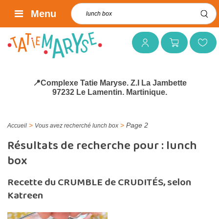
Rechercher :
Menu
Mon compte
Mon panier
Mes favoris
📍Complexe Tatie Maryse. Z.I La Jambette
97232 Le Lamentin. Martinique.
>
>
Page 2
Accueil
Vous avez recherché lunch box
Résultats de recherche pour :
lunch
box
Recette du CRUMBLE de CRUDITÉS, selon
Katreen