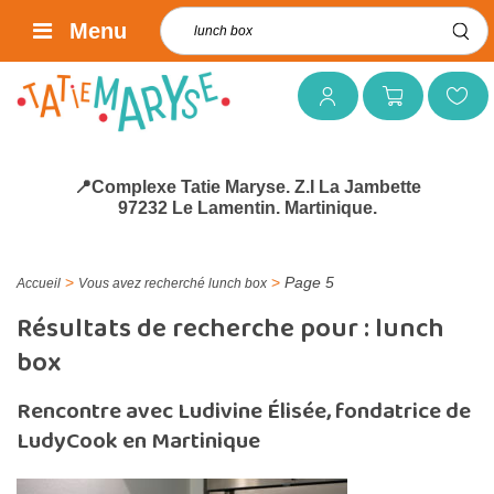
Rechercher :
Menu
Mon compte
Mon panier
Mes favoris
📍Complexe Tatie Maryse. Z.I La Jambette
97232 Le Lamentin. Martinique.
>
>
Page 5
Accueil
Vous avez recherché lunch box
Résultats de recherche pour :
lunch
box
Rencontre avec Ludivine Élisée, fondatrice de
LudyCook en Martinique