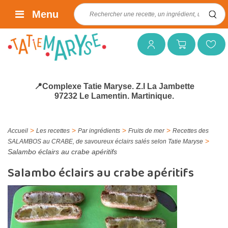
Rechercher :
Menu
Mon compte
Mon panier
Mes favoris
📍Complexe Tatie Maryse. Z.I La Jambette
97232 Le Lamentin. Martinique.
>
>
>
>
Accueil
Les recettes
Par ingrédients
Fruits de mer
Recettes des
>
SALAMBOS au CRABE, de savoureux éclairs salés selon Tatie Maryse
Salambo éclairs au crabe apéritifs
Salambo éclairs au crabe apéritifs