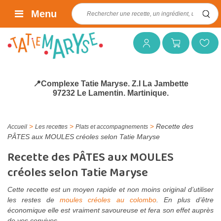
Rechercher :
Menu
Mon compte
Mon panier
Mes favoris
📍Complexe Tatie Maryse. Z.I La Jambette
97232 Le Lamentin. Martinique.
>
>
>
Recette des
Accueil
Les recettes
Plats et accompagnements
PÂTES aux MOULES créoles selon Tatie Maryse
Recette des PÂTES aux MOULES
créoles selon Tatie Maryse
Cette recette est un moyen rapide et non moins original d’utiliser
les restes de
moules créoles au colombo
. En plus d’être
économique elle est vraiment savoureuse et fera son effet auprès
de vos convives.