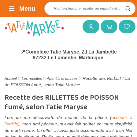
Rechercher :
Menu
Mon compte
Mon panier
Mes favoris
📍Complexe Tatie Maryse. Z.I La Jambette
97232 Le Lamentin. Martinique.
>
>
>
Recette des RILLETTES
Accueil
Les recettes
Apéritifs et entrées
de POISSON fumé, selon Tatie Maryse
Recette des RILLETTES de POISSON
fumé, selon Tatie Maryse
Lors de ma découverte du monde de la pêche (
accéder à
l’article)
, mon ami pêcheur, m’avait fait goûter en toute simplicité
du marlin fumé. En effet, il l’avait juste accommodé d’ail, d’un filet
de jus de citron et d’huile, pour un petit déjeuner sans précédent !