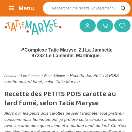
Rechercher :
Menu
Mon compte
Mon panier
Mes favoris
📍Complexe Tatie Maryse. Z.I La Jambette
97232 Le Lamentin. Martinique.
>
>
>
Recette des PETITS POIS
Accueil
Les thèmes
Pour débuter
carotte au lard fumé, selon Tatie Maryse
Recette des PETITS POIS carotte au
lard fumé, selon Tatie Maryse
Alors oui, les petits pois carottes peuvent s’acheter tout prêts en
conserve mais honnêtement, je préfère cette version améliorée,
avec les aromates qu’on aime et le parfum fumé du lard. Ce n’est
pas bien long à préparer et le résultat est autrement meilleur à la