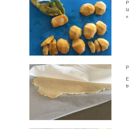
P
l
«
P
E
t