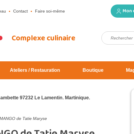
Mon 
eau
Contact
Faire soi-même
Rechercher :
Complexe culinaire
Ateliers / Restauration
Boutique
Ma
Jambette 97232 Le Lamentin. Martinique.
 MANGO de Tatie Maryse
NGO de Tatie Maryse