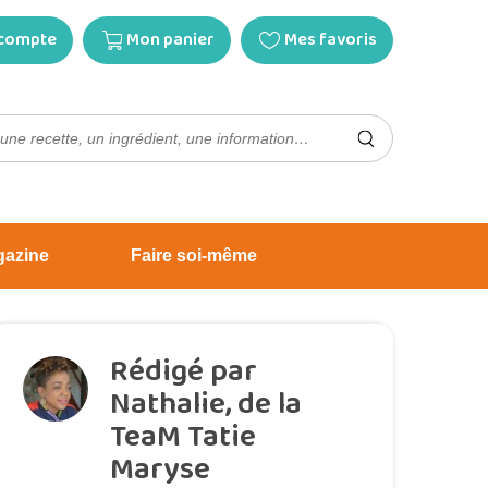
compte
Mon panier
Mes favoris
gazine
Faire soi-même
Rédigé par
Nathalie, de la
TeaM Tatie
Maryse