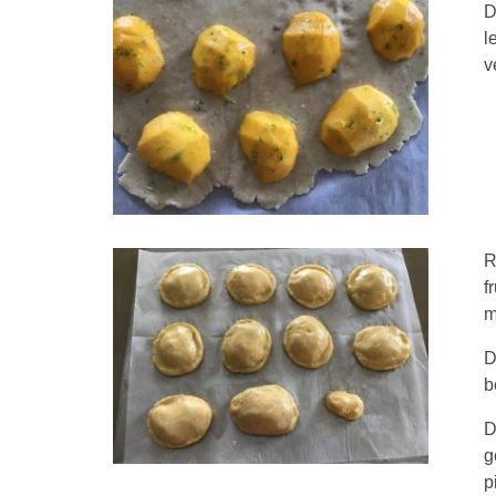
D
l
v
R
f
m
D
b
D
g
p