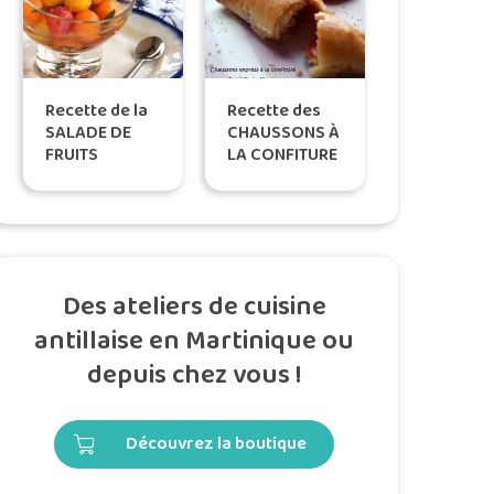
Recette de la
Recette des
SALADE DE
CHAUSSONS À
FRUITS
LA CONFITURE
tropicaux à
de banane &
l’ANIS, by
goyave, selon
Katreen
Tatie Maryse
Des ateliers de cuisine
antillaise en Martinique ou
depuis chez vous !
Découvrez la boutique