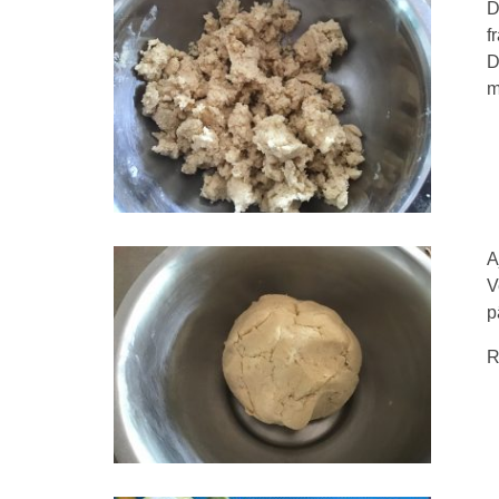
D
f
D
m
A
V
p
R