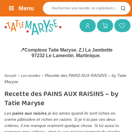
Rechercher :
Menu
Mon compte
Mon panier
Mes favoris
📍Complexe Tatie Maryse. Z.I La Jambette
97232 Le Lamentin. Martinique.
>
>
Recette des PAINS AUX RAISINS – by Tatie
Accueil
Les recettes
Maryse
Recette des PAINS AUX RAISINS – by
Tatie Maryse
Les
pains aux raisins
je les aimes quand ils sont riches en
crème pâtissière et riches en raisins. Si je n’ai pas ces deux
critères, il me manque vraiment quelque chose. Si toi aussi tu
partages mes critères, alors tu vas nécessairement de régaler