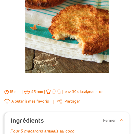
15 min
45 min
env. 394 kcal/macaron
Ajouter à mes favoris
Partager
Ingrédients
Fermer
Pour 5 macarons antillais au coco