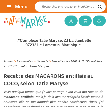
Rechercher :
Menu
Mon compte
Mon panier
Mes favoris
📍Complexe Tatie Maryse. Z.I La Jambette
97232 Le Lamentin. Martinique.
>
>
>
Recette des MACARONS antillais
Accueil
Les recettes
Desserts
au COCO, selon Tatie Maryse
Recette des MACARONS antillais au
COCO, selon Tatie Maryse
Voilà quelque temps que j’avais partagé avec vous ma recette de
macarons antillais
, mais je dois avouer qu’après l’avoir testée à
nouveau, elle ne me donnait plus entière satisfaction. Aussi, j’ai
approfondi les recherches et me suis remise à mes tests, à la