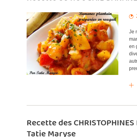
Je 
man
en 
div
aut
pre
Recette des CHRISTOPHINES f
Tatie Maryse