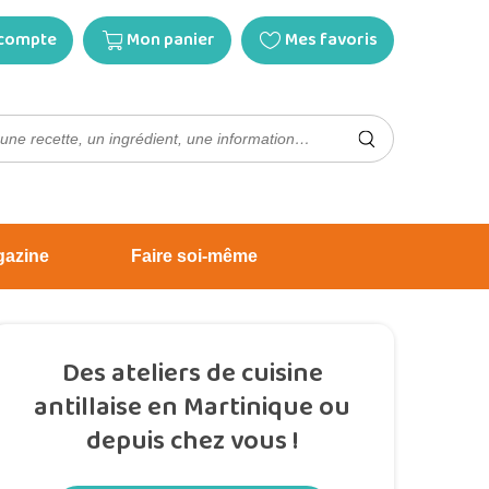
compte
Mon panier
Mes favoris
gazine
Faire soi-même
Des ateliers de cuisine
antillaise en Martinique ou
depuis chez vous !