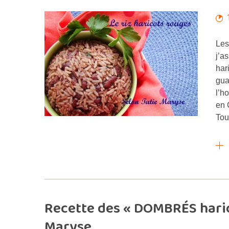
Les
j’a
har
gua
l’h
en 
Tou
Recette des « DOMBRÉS haric
Maryse