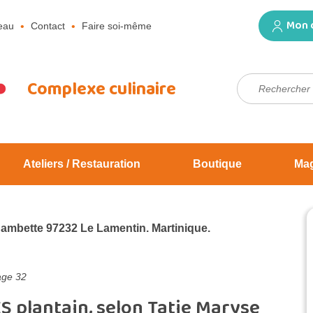
Mon 
eau
Contact
Faire soi-même
Rechercher :
Complexe culinaire
Ateliers / Restauration
Boutique
Ma
Jambette 97232 Le Lamentin. Martinique.
age 32
plantain, selon Tatie Maryse