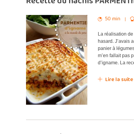
Recette du hachis PARMENTIE
50 min
La réalisation de
hasard. J’avais 
panier à légumes,
m’en fallait pas
d’igname. La rec
Lire la suite