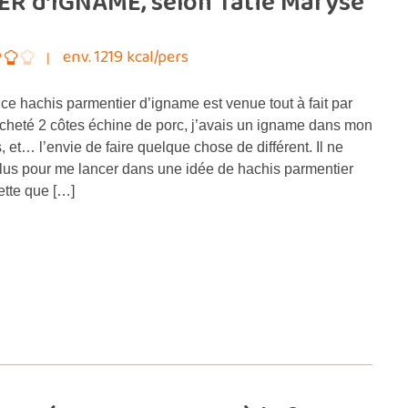
R d’IGNAME, selon Tatie Maryse
env. 1219 kcal/pers
 ce hachis parmentier d’igname est venue tout à fait par
acheté 2 côtes échine de porc, j’avais un igname dans mon
 et… l’envie de faire quelque chose de différent. Il ne
 plus pour me lancer dans une idée de hachis parmentier
ette que […]