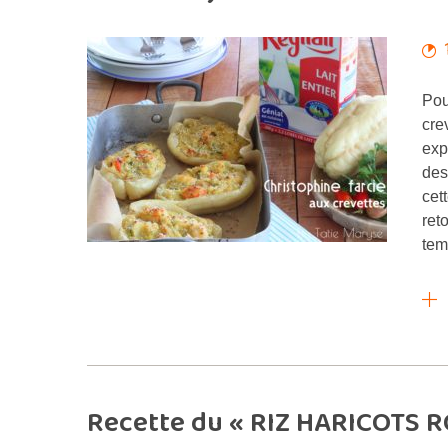
Pou
cre
exp
des
cet
ret
tem
Recette du « RIZ HARICOTS R