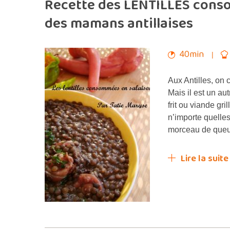
Recette des LENTILLES cons
des mamans antillaises
40min
Aux Antilles, on
Mais il est un a
frit ou viande gr
n’importe quelles
morceau de queue
Lire la suite