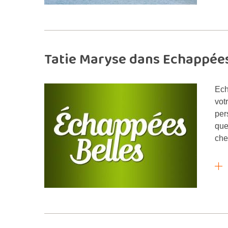
Tatie Maryse dans Echappées
Ech
vot
per
que
che