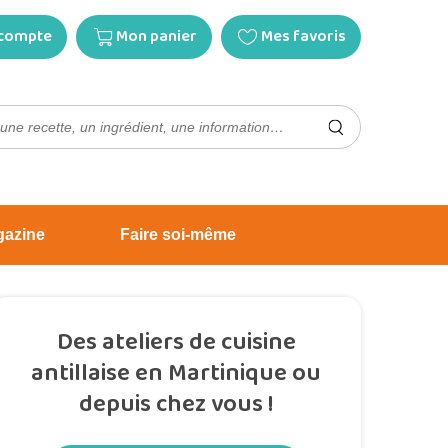
compte
Mon panier
Mes favoris
gazine
Faire soi-même
Des ateliers de cuisine
antillaise en Martinique ou
depuis chez vous !