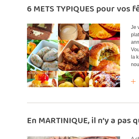
6 METS TYPIQUES pour vos fêt
Je 
pla
ann
Vou
la k
nou
En MARTINIQUE, il n’y a pas q
A c