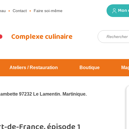
Mon 
eau
Contact
Faire soi-même
Rechercher :
Complexe culinaire
Ateliers / Restauration
Boutique
Ma
Jambette 97232 Le Lamentin. Martinique.
-de-France, épisode 1