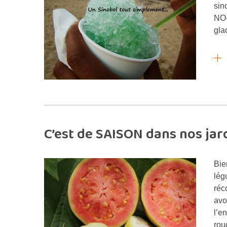
sin
NO-
gla
C’est de SAISON dans nos jard
Bie
lég
réc
avo
l’e
rou