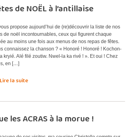
es de NOËL à l’antillaise
vous propose aujourd’hui de (re)découvrir la liste de nos
ts de noël incontournables, ceux qui figurent chaque
ée au moins une fois aux menus de nos repas de fêtes.
s connaissez la chanson ? « Honoré ! Honoré ! Kochon-
a kryié. Alé filé zoutiw. Nwel-la ka rivé ! ». Et oui ! Chez
s, en […]
Lire la suite
ue les ACRAS à la morue !
hacune de ses visites, ma cousine Christelle compte sur