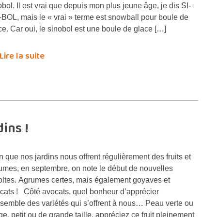
obol. Il est vrai que depuis mon plus jeune âge, je dis SI-
BOL, mais le « vrai » terme est snowball pour boule de
ce. Car oui, le sinobol est une boule de glace […]
Lire la suite
ins !
n que nos jardins nous offrent régulièrement des fruits et
umes, en septembre, on note le début de nouvelles
oltes. Agrumes certes, mais également goyaves et
cats ! Côté avocats, quel bonheur d’apprécier
nsemble des variétés qui s’offrent à nous… Peau verte ou
ge, petit ou de grande taille, appréciez ce fruit pleinement