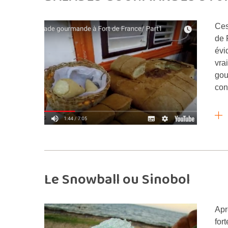
Ces
de 
évi
vra
gou
con
Le Snowball ou Sinobol
Apr
for