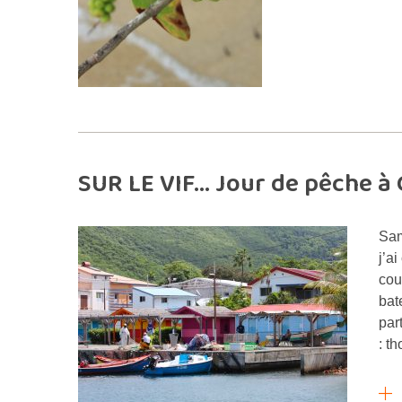
SUR LE VIF… Jour de pêche à 
Sam
j’a
cou
bat
par
: t