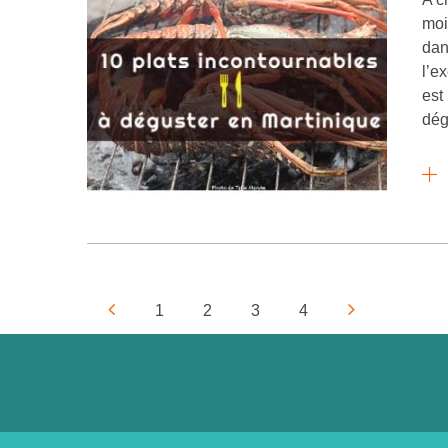
moi
dan
l’ex
est
dég
1
2
3
4