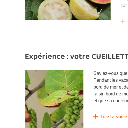
car
Expérience : votre CUEILLE
Saviez-vous que
Pendant les vacan
bord de mer et d
raisin bord de m
et que sa couleur
Lire la suite