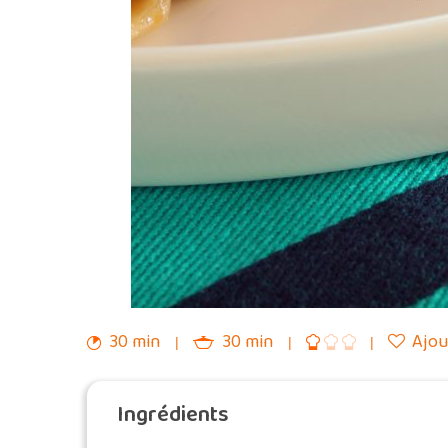
30 min
30 min
Ajou
Ingrédients