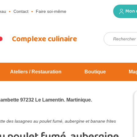
Mon 
eau
Contact
Faire soi-même
Rechercher :
Complexe culinaire
Ateliers / Restauration
Boutique
Ma
Jambette 97232 Le Lamentin. Martinique.
tte des lasagnes au poulet fumé, aubergine et banane frites
u poulet fumé, aubergine