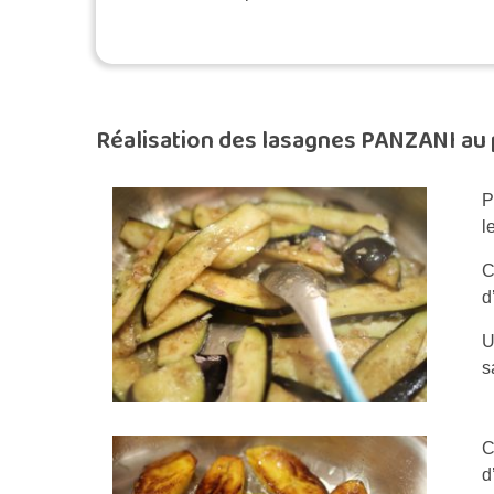
Réalisation des lasagnes PANZANI au
P
l
C
d
U
s
C
d