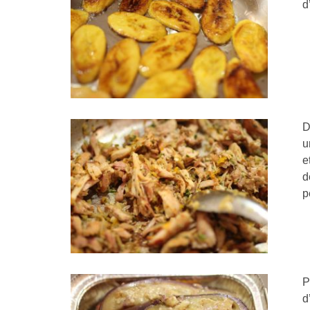
d
D
u
e
d
p
P
d