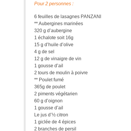
Pour 2 personnes :
6 feuilles de lasagnes PANZANI
** Aubergines marinées
320 g d’aubergine
1 échalote soit 16g
15 g d’huile d’olive
4 g de sel
12 g de vinaigre de vin
1 gousse d’ail
2 tours de moulin à poivre
** Poulet fumé
365g de poulet
2 piments végétarien
60 g d’oignon
1 gousse d’ail
Le jus d’½ citron
1 giclée de 4 épices
2 branches de persil