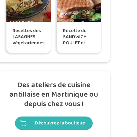
Recettes des
Recette du
LASAGNES
SANDWICH
végétariennes
POULET et
Antillaises,
légumes
selon Tatie
grillés, by
Maryse
Tatie Maryse
Des ateliers de cuisine
antillaise en Martinique ou
depuis chez vous !
Découvrez la boutique