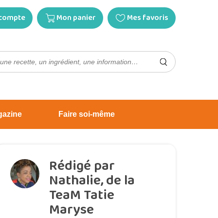
compte
Mon panier
Mes favoris
gazine
Faire soi-même
Rédigé par
Nathalie, de la
TeaM Tatie
Maryse