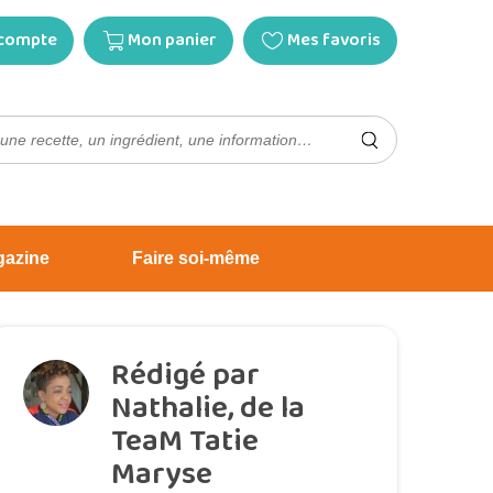
compte
Mon panier
Mes favoris
gazine
Faire soi-même
Rédigé par
Nathalie, de la
TeaM Tatie
Maryse