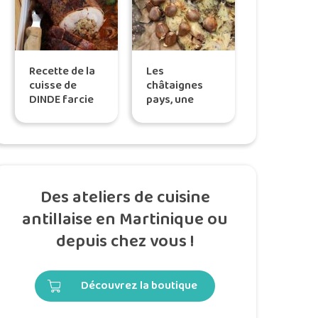
Recette de la
Les
cuisse de
châtaignes
DINDE farcie
pays, une
au LAMBI,
saveur
comme un
inoubliable
rôti – by Tatie
Maryse
Des ateliers de cuisine
antillaise en Martinique ou
depuis chez vous !
Découvrez la boutique