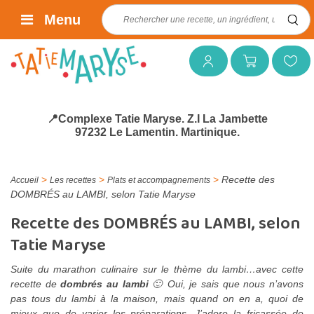
Rechercher :
Menu
Mon compte
Mon panier
Mes favoris
📍Complexe Tatie Maryse. Z.I La Jambette
97232 Le Lamentin. Martinique.
>
>
>
Recette des
Accueil
Les recettes
Plats et accompagnements
DOMBRÉS au LAMBI, selon Tatie Maryse
Recette des DOMBRÉS au LAMBI, selon
Tatie Maryse
Suite du marathon culinaire sur le thème du lambi…avec cette
recette de
dombrés au lambi
🙂 Oui, je sais que nous n’avons
pas tous du lambi à la maison, mais quand on en a, quoi de
mieux que de varier les préparations. J’adore la
fricassée de