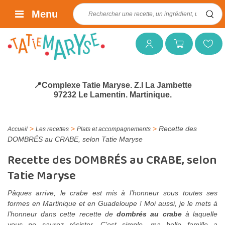
Rechercher :
Menu
Mon compte
Mon panier
Mes favoris
📍Complexe Tatie Maryse. Z.I La Jambette
97232 Le Lamentin. Martinique.
>
>
>
Recette des
Accueil
Les recettes
Plats et accompagnements
DOMBRÉS au CRABE, selon Tatie Maryse
Recette des DOMBRÉS au CRABE, selon
Tatie Maryse
Pâques arrive, le crabe est mis à l’honneur sous toutes ses
formes en Martinique et en Guadeloupe ! Moi aussi, je le mets à
l’honneur dans cette recette de
dombrés au crabe
à laquelle
vous ne saurez résister. C’est simple, ma belle famille a