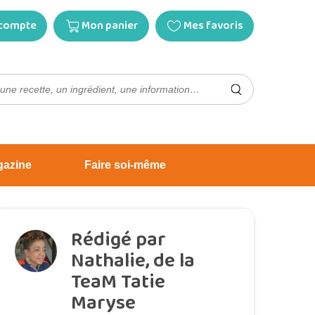
compte
Mon panier
Mes favoris
gazine
Faire soi-même
Rédigé par
Nathalie, de la
TeaM Tatie
Maryse