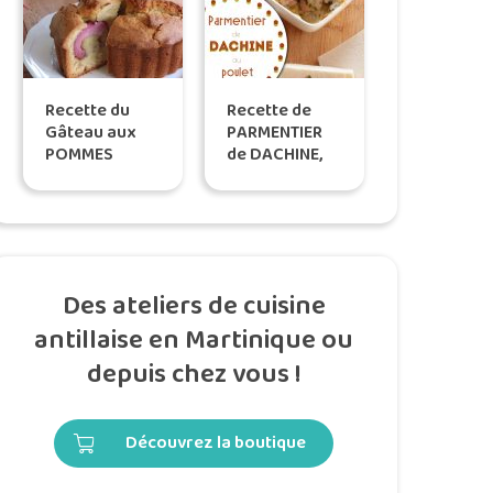
Recette du
Recette de
Gâteau aux
PARMENTIER
POMMES
de DACHINE,
d’EAU de Tatie
by Tatie
Maryse pour
Maryse
PRÉSIDENT
Des ateliers de cuisine
antillaise en Martinique ou
depuis chez vous !
Découvrez la boutique