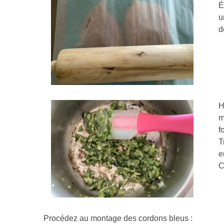
É
u
d
H
m
f
T
e
C
Procédez au montage des cordons bleus :