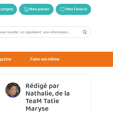
compte
Mon panier
Mes favoris
gazine
Faire soi-même
Rédigé par
Nathalie, de la
TeaM Tatie
Maryse