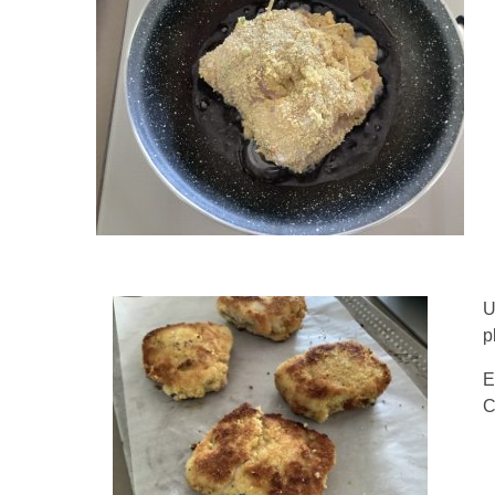
U
p
E
C