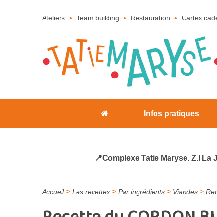
Ateliers
Team building
Restauration
Cartes cad
Infos pratiques
📍Complexe Tatie Maryse. Z.I La 
>
>
>
>
Accueil
Les recettes
Par ingrédients
Viandes
Rec
Recette du CORDON BL