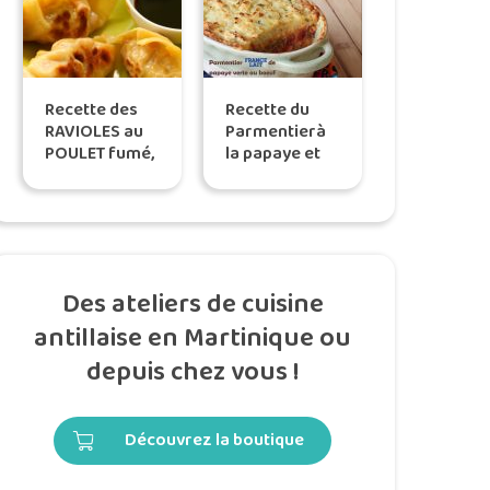
Recette des
Recette du
RAVIOLES au
Parmentierà
POULET fumé,
la papaye et
selon Tatie
au boeuf, by
Maryse
Tatie Maryse
Des ateliers de cuisine
antillaise en Martinique ou
depuis chez vous !
Découvrez la boutique