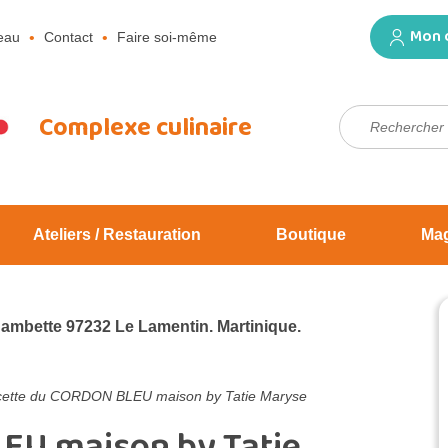
Mon 
eau
Contact
Faire soi-même
Rechercher :
Complexe culinaire
Ateliers / Restauration
Boutique
Ma
Jambette 97232 Le Lamentin. Martinique.
ette du CORDON BLEU maison by Tatie Maryse
EU maison by Tatie