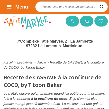
Rechercher :
Menu
Mon compte
Mon panier
Mes favoris
📍Complexe Tatie Maryse. Z.I La Jambette
97232 Le Lamentin. Martinique.
>
>
>
Recette de CASSAVE à la confiture
Accueil
Les thèmes
Veggie
de COCO, by Titoon Baker
Recette de CASSAVE à la confiture de
COCO, by Titoon Baker
Je n’étais encore qu’en primaire quand j’ai goûté pour la première
fois à la
cassave à la confiture de coco
. Et je n’en n’ai plus
jamais mangé jusqu’à devenir adulte. La cassave est une galette
réalisée avec la farine de manioc. Aux Antilles, vous les trouverez