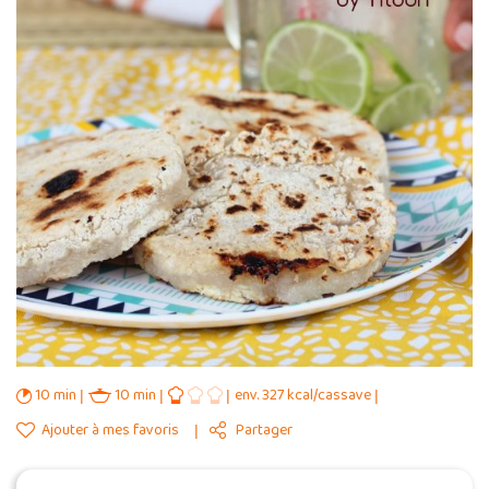
10 min
10 min
env. 327 kcal/cassave
Ajouter à mes favoris
Partager