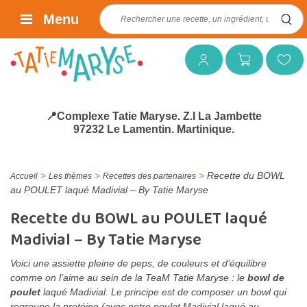
Rechercher :
Menu
Mon compte
Mon panier
Mes favoris
📍Complexe Tatie Maryse. Z.I La Jambette
97232 Le Lamentin. Martinique.
>
>
>
Recette du BOWL
Accueil
Les thèmes
Recettes des partenaires
au POULET laqué Madivial – By Tatie Maryse
Recette du BOWL au POULET laqué
Madivial – By Tatie Maryse
Voici une assiette pleine de peps, de couleurs et d’équilibre
comme on l’aime au sein de la TeaM Tatie Maryse : le
bowl de
poulet
laqué Madivial. Le principe est de composer un bowl qui
regroupe la protéine (avec notre poulet Madivial laqué au