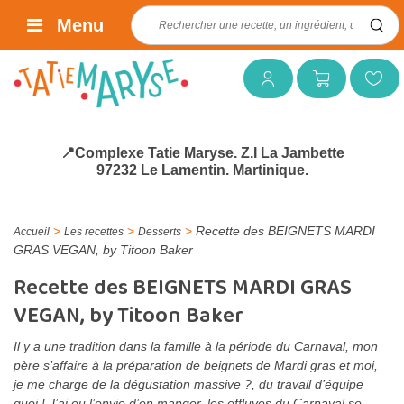
Rechercher :
Menu
Mon compte
Mon panier
Mes favoris
📍Complexe Tatie Maryse. Z.I La Jambette
97232 Le Lamentin. Martinique.
>
>
>
Recette des BEIGNETS MARDI
Accueil
Les recettes
Desserts
GRAS VEGAN, by Titoon Baker
Recette des BEIGNETS MARDI GRAS
VEGAN, by Titoon Baker
Il y a une tradition dans la famille à la période du Carnaval, mon
père s’affaire à la préparation de beignets de Mardi gras et moi,
je me charge de la dégustation massive ?, du travail d’équipe
quoi ! J’ai eu l’envie d’en manger, les effluves du Carnaval se