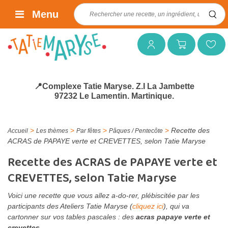
Rechercher :
Menu
Mon compte
Mon panier
Mes favoris
📍Complexe Tatie Maryse. Z.I La Jambette
97232 Le Lamentin. Martinique.
>
>
>
>
Recette des
Accueil
Les thèmes
Par fêtes
Pâques / Pentecôte
ACRAS de PAPAYE verte et CREVETTES, selon Tatie Maryse
Recette des ACRAS de PAPAYE verte et
CREVETTES, selon Tatie Maryse
Voici une recette que vous allez a-do-rer, plébiscitée par les
participants des Ateliers Tatie Maryse (
cliquez ici
), qui va
cartonner sur vos tables pascales : des
acras papaye verte et
crevettes
.