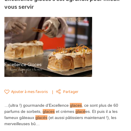
vous servir
Ajouter à mes favoris
Partager
…(ultra !) gourmande d’Excellence
glaces
, ce sont plus de 60
parfums de sorbets,
glaces
et crèmes
glacé
es. Et puis il a les
fameux gâteaux
glacés
(et aussi pâtissiers maintenant !), les
merveilleuses bû…