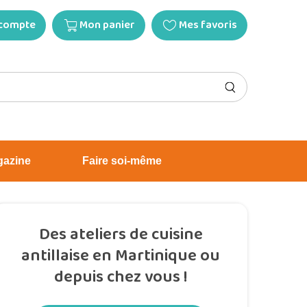
compte
Mon panier
Mes favoris
gazine
Faire soi-même
Des ateliers de cuisine
antillaise en Martinique ou
depuis chez vous !