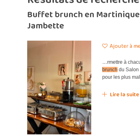
Buffet brunch en Martinique 
Jambette
Ajouter à me
…rmettre à chac
brunch
du Salon 
pour les plus ma
Lire la suite