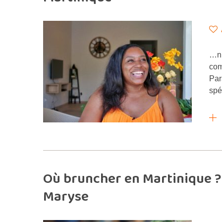
…n 
com
Par
spé
Où bruncher en Martinique ?
Maryse