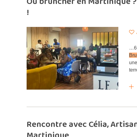
Où bruncher en Martinique ?
!
…69
Bru
une
ter
Rencontre avec Célia, Artisa
Martinique