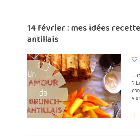
14 février : mes idées rece
antillais
…re
? 
com
vie