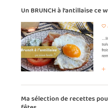
Un BRUNCH à l’antillaise ce w
…li
sui
fro
rem
Ma sélection de recettes po
fêtes