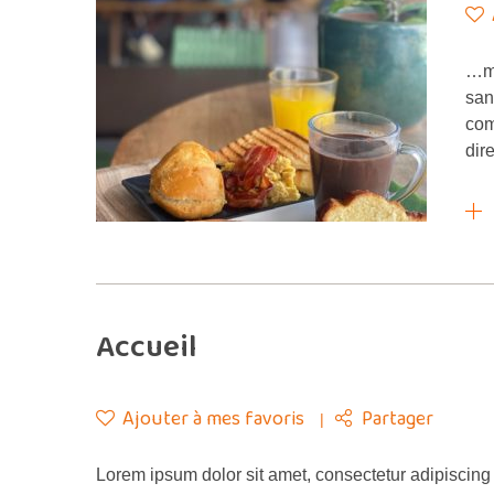
…mm
sans
com
dir
Accueil
Ajouter à mes favoris
Partager
Lorem ipsum dolor sit amet, consectetur adipiscing 