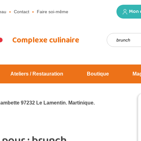
Mon 
eau
Contact
Faire soi-même
Rechercher :
Complexe culinaire
Ateliers / Restauration
Boutique
Ma
Jambette 97232 Le Lamentin. Martinique.
 pour :
brunch