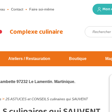
Mon 
eau
Contact
Faire soi-même
Rechercher :
Complexe culinaire
Ateliers / Restauration
Boutique
Ma
Jambette 97232 Le Lamentin. Martinique.
>
s
25 ASTUCES et CONSEILS culinaires qui SAUVENT
S culinaires qui SAUVENT