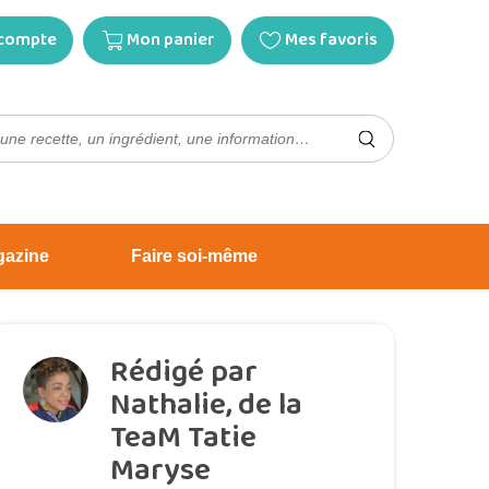
compte
Mon panier
Mes favoris
gazine
Faire soi-même
Rédigé par
Nathalie, de la
TeaM Tatie
Maryse