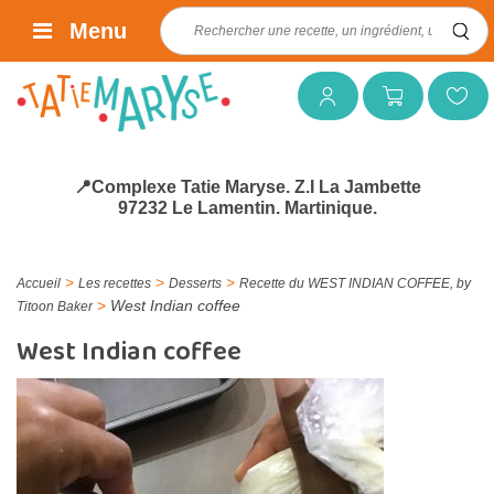
Rechercher :
Menu
Mon compte
Mon panier
Mes favoris
📍Complexe Tatie Maryse. Z.I La Jambette
97232 Le Lamentin. Martinique.
>
>
>
Accueil
Les recettes
Desserts
Recette du WEST INDIAN COFFEE, by
>
West Indian coffee
Titoon Baker
West Indian coffee